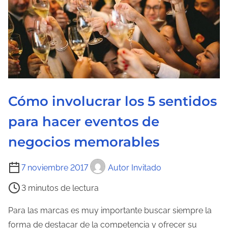
a
d
e
l
a
e
n
Cómo involucrar los 5 sentidos
t
para hacer eventos de
r
a
negocios memorables
d
T
a
7 noviembre 2017
Autor Invitado
i
3 minutos de lectura
e
m
Para las marcas es muy importante buscar siempre la
p
forma de destacar de la competencia y ofrecer su