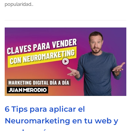
e
popularidad…
l
e
c
t
u
r
a
d
e
l
a
e
6 Tips para aplicar el
n
t
Neuromarketing en tu web y
r