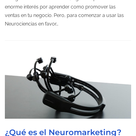
m
enorme interés por aprender como promover las
p
ventas en tu negocio. Pero, para comenzar a usar las
o
Neurociencias en favor…
d
e
l
e
c
t
u
r
a
d
e
l
¿Qué es el Neuromarketing?
a