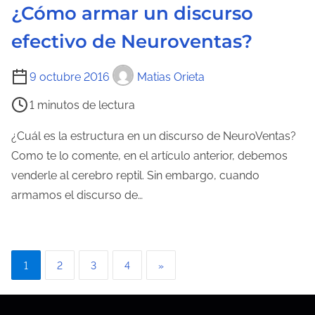
¿Cómo armar un discurso
t
r
efectivo de Neuroventas?
a
d
T
9 octubre 2016
Matias Orieta
a
i
1 minutos de lectura
e
m
¿Cuál es la estructura en un discurso de NeuroVentas?
p
Como te lo comente, en el artículo anterior, debemos
o
venderle al cerebro reptil. Sin embargo, cuando
d
armamos el discurso de…
e
l
e
P
1
2
3
4
»
c
a
t
u