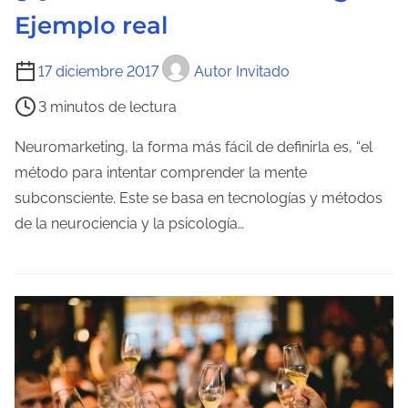
Ejemplo real
e
n
T
t
17 diciembre 2017
Autor Invitado
i
r
3 minutos de lectura
e
a
m
Neuromarketing, la forma más fácil de definirla es, “el
d
p
método para intentar comprender la mente
a
o
subconsciente. Este se basa en tecnologías y métodos
d
de la neurociencia y la psicología…
e
l
e
c
t
u
r