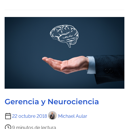
e
l
e
c
t
u
r
a
d
e
l
a
e
Gerencia y Neurociencia
n
t
T
22 octubre 2018
Michael Aular
r
i
9 minutos de lectura