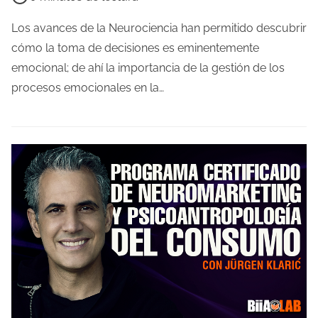
a
e
d
m
Los avances de la Neurociencia han permitido descubrir
a
p
cómo la toma de decisiones es eminentemente
o
emocional; de ahí la importancia de la gestión de los
d
procesos emocionales en la…
e
l
e
c
t
u
r
a
d
e
l