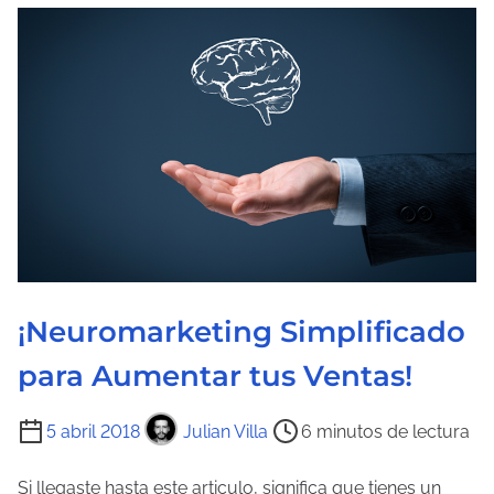
c
t
u
r
a
d
e
l
a
e
n
¡Neuromarketing Simplificado
t
para Aumentar tus Ventas!
r
a
T
5 abril 2018
Julian Villa
6 minutos de lectura
d
i
a
e
Si llegaste hasta este articulo, significa que tienes un