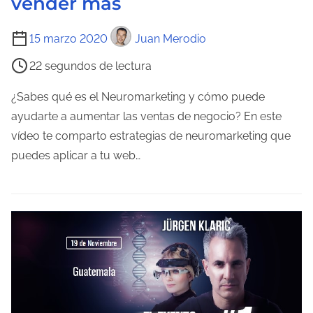
vender más
a
d
T
15 marzo 2020
Juan Merodio
a
i
22 segundos de lectura
e
m
¿Sabes qué es el Neuromarketing y cómo puede
p
ayudarte a aumentar las ventas de negocio? En este
o
vídeo te comparto estrategias de neuromarketing que
d
puedes aplicar a tu web…
e
l
e
c
t
u
r
a