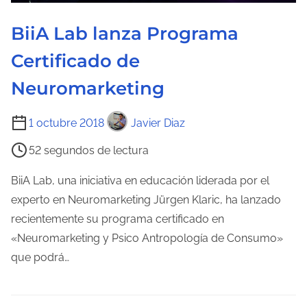
a
e
BiiA Lab lanza Programa
n
Certificado de
t
r
Neuromarketing
a
T
d
1 octubre 2018
Javier Diaz
i
a
52 segundos de lectura
e
m
BiiA Lab, una iniciativa en educación liderada por el
p
experto en Neuromarketing Jürgen Klaric, ha lanzado
o
recientemente su programa certificado en
d
«Neuromarketing y Psico Antropología de Consumo»
e
que podrá…
l
e