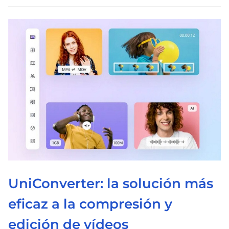
l
e
c
t
u
r
a
d
e
l
a
e
n
UniConverter: la solución más
t
eficaz a la compresión y
r
a
edición de vídeos