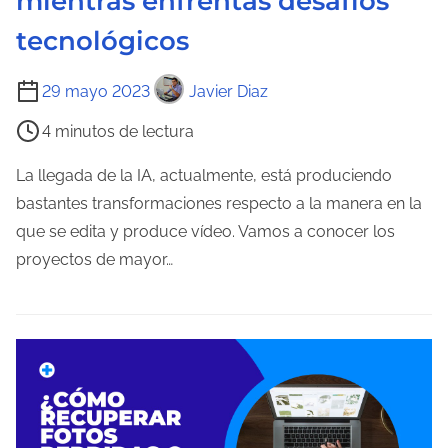
mientras enfrentas desafíos
d
tecnológicos
a
T
29 mayo 2023
Javier Diaz
i
4 minutos de lectura
e
m
La llegada de la IA, actualmente, está produciendo
p
bastantes transformaciones respecto a la manera en la
o
que se edita y produce vídeo. Vamos a conocer los
d
proyectos de mayor…
e
l
e
c
t
u