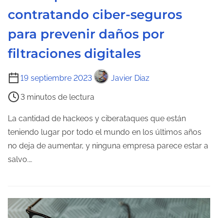
contratando ciber-seguros
a
d
para prevenir daños por
a
filtraciones digitales
T
19 septiembre 2023
Javier Diaz
i
3 minutos de lectura
e
m
La cantidad de hackeos y ciberataques que están
p
teniendo lugar por todo el mundo en los últimos años
o
no deja de aumentar, y ninguna empresa parece estar a
d
salvo.…
e
l
e
c