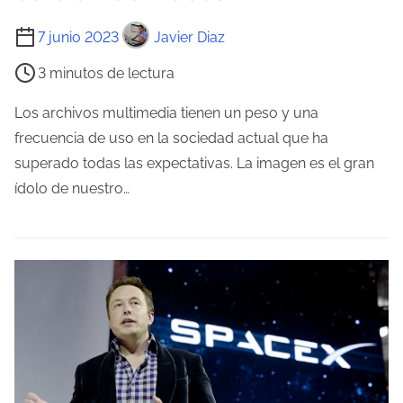
d
T
a
7 junio 2023
Javier Diaz
i
3 minutos de lectura
e
m
Los archivos multimedia tienen un peso y una
p
frecuencia de uso en la sociedad actual que ha
o
superado todas las expectativas. La imagen es el gran
d
ídolo de nuestro…
e
l
e
c
t
u
r
a