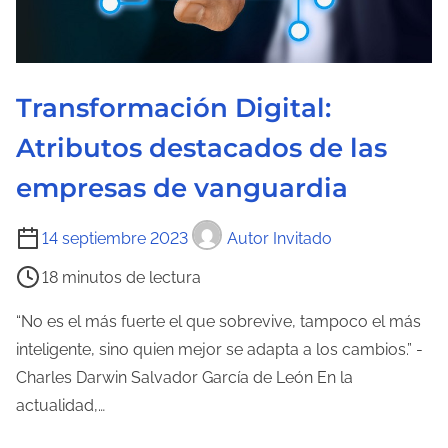
l
a
e
Transformación Digital:
n
t
Atributos destacados de las
r
empresas de vanguardia
a
d
T
14 septiembre 2023
Autor Invitado
a
i
18 minutos de lectura
e
m
“No es el más fuerte el que sobrevive, tampoco el más
p
inteligente, sino quien mejor se adapta a los cambios.” -
o
Charles Darwin Salvador García de León En la
d
actualidad,…
e