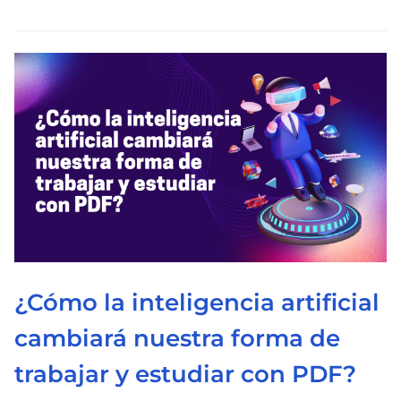
e
l
e
c
t
u
r
a
d
e
l
a
¿Cómo la inteligencia artificial
e
n
cambiará nuestra forma de
t
trabajar y estudiar con PDF?
r