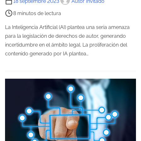
18 septiembre 2023
Autor Invitado
i
8 minutos de lectura
e
m
La Inteligencia Artificial (AI) plantea una seria amenaza
p
para la legislación de derechos de autor, generando
o
incertidumbre en el ámbito legal. La proliferación del
d
contenido generado por IA plantea…
e
l
e
c
t
u
r
a
d
e