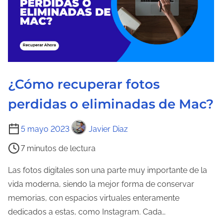
r
a
d
e
l
a
¿Cómo recuperar fotos
e
n
perdidas o eliminadas de Mac?
t
r
T
5 mayo 2023
Javier Diaz
a
i
7 minutos de lectura
d
e
a
m
Las fotos digitales son una parte muy importante de la
p
vida moderna, siendo la mejor forma de conservar
o
memorias, con espacios virtuales enteramente
d
dedicados a estas, como Instagram. Cada…