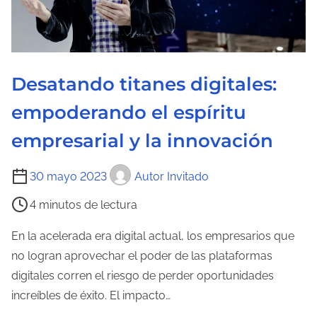
d
e
l
a
Desatando titanes digitales:
e
n
empoderando el espíritu
t
empresarial y la innovación
r
a
T
30 mayo 2023
Autor Invitado
d
i
a
4 minutos de lectura
e
m
En la acelerada era digital actual, los empresarios que
p
no logran aprovechar el poder de las plataformas
o
digitales corren el riesgo de perder oportunidades
d
increíbles de éxito. El impacto…
e