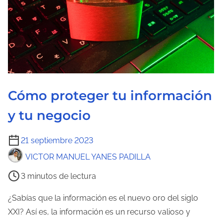
Cómo proteger tu información
y tu negocio
T
21 septiembre 2023
i
VICTOR MANUEL YANES PADILLA
e
3 minutos de lectura
m
p
¿Sabías que la información es el nuevo oro del siglo
o
XXI? Así es, la información es un recurso valioso y
d