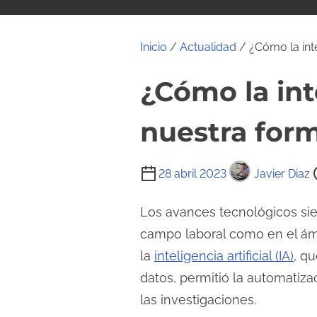
i
d
o
Inicio
/
Actualidad
/ ¿Cómo la inte
¿Cómo la int
nuestra form
T
28 abril 2023
Javier Diaz
i
e
Los avances tecnológicos sie
m
campo laboral como en el ámb
p
la
inteligencia artificial (IA)
, q
o
datos, permitió la automatizac
d
las investigaciones.
e