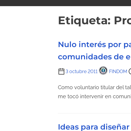
i
d
Etiqueta:
Pr
o
Nulo interés por p
comunidades de em
T
3 octubre 2011
FINDOM
i
e
Como voluntario titular del t
m
me tocó intervenir en comun
p
o
d
Ideas para diseña
e