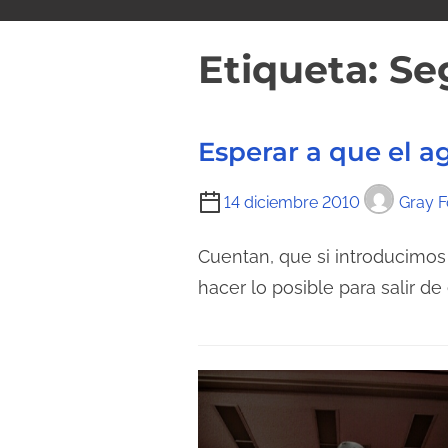
i
d
Etiqueta:
Se
o
Esperar a que el a
T
14 diciembre 2010
Gray F
i
e
Cuentan, que si introducimos
m
hacer lo posible para salir de 
p
o
d
e
l