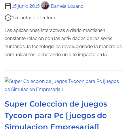
T
15 junio 2015
Daniela Lozano
i
1 minutos de lectura
e
m
Las aplicaciones interactivas a diario mantienen
p
constante relación con las actividades de los seres
o
humanos, la tecnología ha revolucionado la manera de
d
comunicarnos, generando un alto impacto en la…
e
l
e
c
t
u
Super Coleccion de juegos
r
Tycoon para Pc [juegos de
a
Simulacion Empresarial]
d