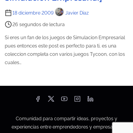
e
T
18 diciembre 2009
Javier Diaz
l
i
a
26 segundos de lectura
e
e
m
Si eres un fan de los juegos de Simulacion Empresarial
n
p
pues entonces este post es perfecto para ti, es una
t
o
coleccion completa con varios juegos Tycoon, con los
r
d
cuales…
a
e
d
l
a
e
c
t
u
Comunidad para compartir ideas, proyectos y
r
experiencias entre emprendedores y empresarios.
a