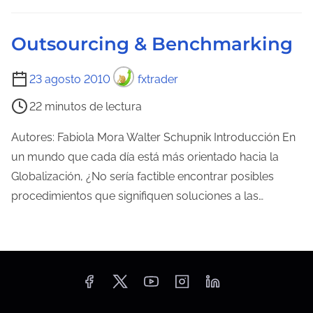
l
e
Outsourcing & Benchmarking
c
t
T
23 agosto 2010
fxtrader
u
i
22 minutos de lectura
r
e
a
m
Autores: Fabiola Mora Walter Schupnik Introducción En
d
p
un mundo que cada día está más orientado hacia la
e
o
Globalización, ¿No sería factible encontrar posibles
l
d
procedimientos que signifiquen soluciones a las…
a
e
e
l
n
e
t
c
r
t
a
u