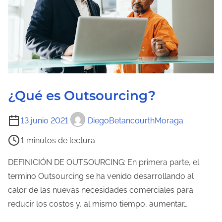
¿Qué es Outsourcing?
T
13 junio 2021
DiegoBetancourthMoraga
i
1 minutos de lectura
e
m
DEFINICIÓN DE OUTSOURCING: En primera parte, el
p
termino Outsourcing se ha venido desarrollando al
o
calor de las nuevas necesidades comerciales para
d
reducir los costos y, al mismo tiempo, aumentar…
e