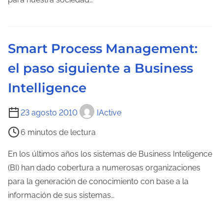
a
e
e
l
n
e
Smart Process Management:
t
c
r
el paso siguiente a Business
t
a
u
Intelligence
d
r
a
a
T
23 agosto 2010
IActive
d
i
6 minutos de lectura
e
e
l
m
En los últimos años los sistemas de Business Inteligence
a
p
(BI) han dado cobertura a numerosas organizaciones
e
o
para la generación de conocimiento con base a la
n
d
información de sus sistemas…
t
e
r
l