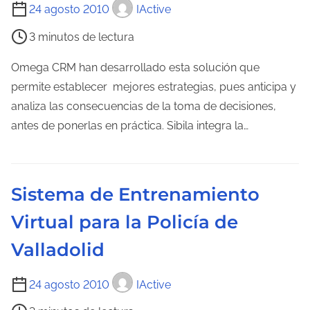
T
24 agosto 2010
IActive
i
3 minutos de lectura
e
m
Omega CRM han desarrollado esta solución que
p
permite establecer mejores estrategias, pues anticipa y
o
analiza las consecuencias de la toma de decisiones,
d
antes de ponerlas en práctica. Sibila integra la…
e
l
e
Sistema de Entrenamiento
c
Virtual para la Policía de
t
u
Valladolid
r
a
T
24 agosto 2010
IActive
d
i