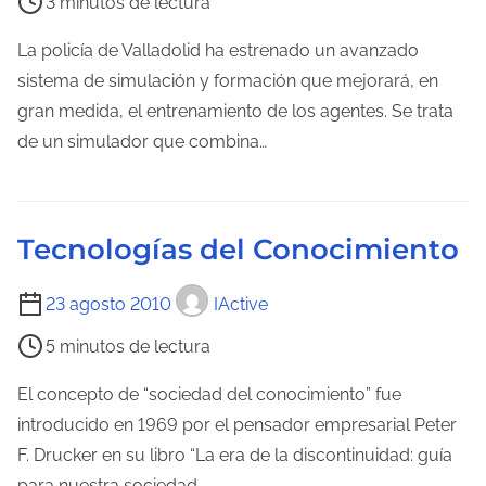
3 minutos de lectura
e
e
l
m
La policía de Valladolid ha estrenado un avanzado
a
p
sistema de simulación y formación que mejorará, en
e
o
gran medida, el entrenamiento de los agentes. Se trata
n
d
de un simulador que combina…
t
e
r
l
a
e
Tecnologías del Conocimiento
d
c
a
t
T
23 agosto 2010
IActive
u
i
5 minutos de lectura
r
e
a
m
El concepto de “sociedad del conocimiento” fue
d
p
introducido en 1969 por el pensador empresarial Peter
e
o
F. Drucker en su libro “La era de la discontinuidad: guía
l
d
para nuestra sociedad…