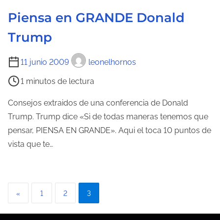
t
e
Piensa en GRANDE Donald
r
c
a
Trump
t
d
u
T
a
11 junio 2009
leonelhornos
r
i
a
1 minutos de lectura
e
d
m
Consejos extraidos de una conferencia de Donald
e
p
Trump. Trump dice «Si de todas maneras tenemos que
l
o
pensar, PIENSA EN GRANDE». Aqui el toca 10 puntos de
a
d
vista que te…
e
e
n
l
t
e
r
P
«
1
2
3
c
a
a
t
d