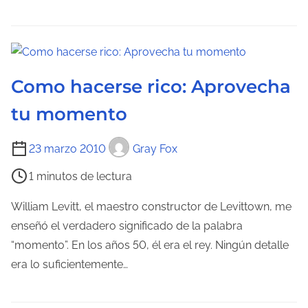
o
r
d
a
e
d
l
a
Como hacerse rico: Aprovecha
e
c
tu momento
t
u
T
23 marzo 2010
Gray Fox
r
i
1 minutos de lectura
a
e
d
m
William Levitt, el maestro constructor de Levittown, me
e
p
enseñó el verdadero significado de la palabra
l
o
“momento”. En los años 50, él era el rey. Ningún detalle
a
d
era lo suficientemente…
e
e
n
l