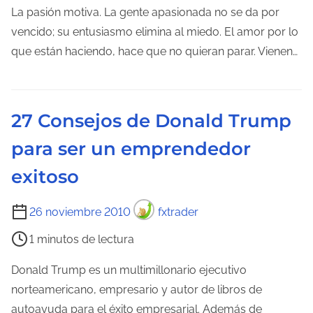
m
La pasión motiva. La gente apasionada no se da por
p
vencido; su entusiasmo elimina al miedo. El amor por lo
o
que están haciendo, hace que no quieran parar. Vienen…
d
e
l
27 Consejos de Donald Trump
e
para ser un emprendedor
c
t
exitoso
u
r
T
26 noviembre 2010
fxtrader
a
i
1 minutos de lectura
d
e
e
m
Donald Trump es un multimillonario ejecutivo
l
p
norteamericano, empresario y autor de libros de
a
o
autoayuda para el éxito empresarial. Además de