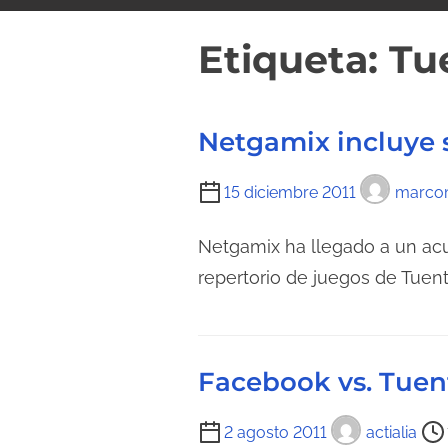
i
d
Etiqueta:
Tu
o
Netgamix incluye s
T
15 diciembre 2011
marco
i
e
Netgamix ha llegado a un acu
m
repertorio de juegos de Tuent
p
o
d
Facebook vs. Tuen
e
l
T
2 agosto 2011
actialia
e