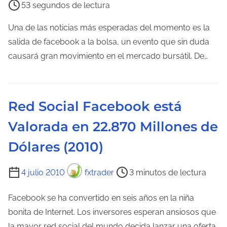
53 segundos de lectura
e
d
m
Una de las noticias más esperadas del momento es la
e
p
salida de facebook a la bolsa, un evento que sin duda
l
o
causará gran movimiento en el mercado bursátil. De…
a
d
e
e
n
l
t
Red Social Facebook está
e
r
Valorada en 22.870 Millones de
c
a
t
d
Dólares (2010)
u
a
r
T
4 julio 2010
fxtrader
3 minutos de lectura
a
i
d
e
Facebook se ha convertido en seis años en la niña
e
m
bonita de Internet. Los inversores esperan ansiosos que
l
p
la mayor red social del mundo decida lanzar una oferta