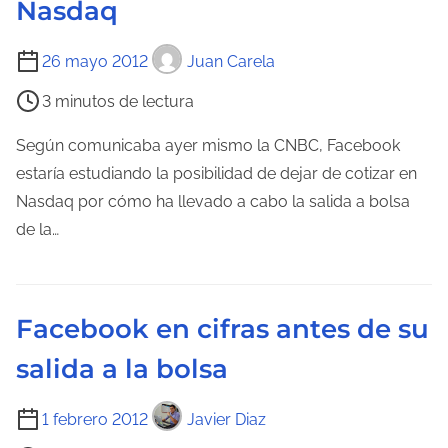
Nasdaq
T
26 mayo 2012
Juan Carela
i
3 minutos de lectura
e
m
Según comunicaba ayer mismo la CNBC, Facebook
p
estaría estudiando la posibilidad de dejar de cotizar en
o
Nasdaq por cómo ha llevado a cabo la salida a bolsa
d
de la…
e
l
e
Facebook en cifras antes de su
c
salida a la bolsa
t
u
T
1 febrero 2012
Javier Diaz
r
i
a