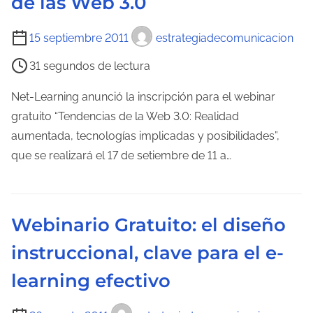
de las Web 3.0
d
u
a
T
15 septiembre 2011
estrategiadecomunicacion
r
i
a
31 segundos de lectura
e
d
m
Net-Learning anunció la inscripción para el webinar
e
p
gratuito “Tendencias de la Web 3.0: Realidad
l
o
aumentada, tecnologías implicadas y posibilidades”,
a
d
que se realizará el 17 de setiembre de 11 a…
e
e
n
l
t
e
r
Webinario Gratuito: el diseño
c
a
instruccional, clave para el e-
t
d
u
a
learning efectivo
r
a
T