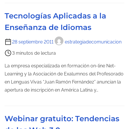
l
e
Tecnologías Aplicadas a la
c
Enseñanza de Idiomas
t
u
T
28 septiembre 2011
estrategiadecomunicacion
r
i
a
3 minutos de lectura
e
d
m
La empresa especializada en formación on-line Net-
e
p
Learning y la Asociación de Exalumnos del Profesorado
l
o
en Lenguas Vivas “Juan Ramón Fernández” anuncian la
a
d
apertura de inscripción en América Latina y…
e
e
n
l
t
e
r
Webinar gratuito: Tendencias
c
a
t