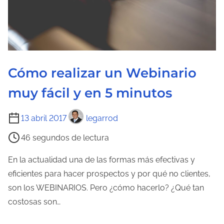
Cómo realizar un Webinario
muy fácil y en 5 minutos
T
13 abril 2017
legarrod
i
46 segundos de lectura
e
m
En la actualidad una de las formas más efectivas y
p
eficientes para hacer prospectos y por qué no clientes,
o
son los WEBINARIOS. Pero ¿cómo hacerlo? ¿Qué tan
d
costosas son…
e