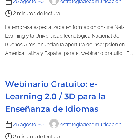
26 agosto 2011
estrategiadecomunicacion
d
i
2 minutos de lectura
e
e
l
m
La empresa especializada en formación on-line Net-
a
p
Learning y la UniversidadTecnológica Nacional de
e
o
Buenos Aires, anuncian la apertura de inscripción en
n
d
América Latina y España, para el webinario gratuito: “El…
t
e
r
l
a
e
Webinario Gratuito: e-
d
c
a
Learning 2.0 / 3D para la
t
u
Enseñanza de Idiomas
r
a
T
26 agosto 2011
estrategiadecomunicacion
d
i
2 minutos de lectura
e