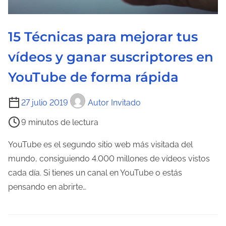
a
e
n
15 Técnicas para mejorar tus
t
vídeos y ganar suscriptores en
r
a
YouTube de forma rápida
d
T
a
27 julio 2019
Autor Invitado
i
9 minutos de lectura
e
m
YouTube es el segundo sitio web más visitada del
p
mundo, consiguiendo 4.000 millones de vídeos vistos
o
cada día. Si tienes un canal en YouTube o estás
d
pensando en abrirte…
e
l