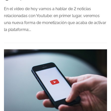
d
e
a
m
En el vídeo de hoy vamos a hablar de 2 noticias
p
relacionadas con Youtube: en primer lugar, veremos
o
una nueva forma de monetización que acaba de activar
d
la plataforma;…
e
l
e
c
t
u
r
a
d
e
l