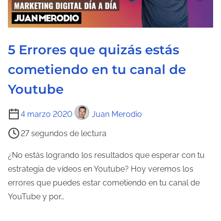
5 Errores que quizás estás
cometiendo en tu canal de
Youtube
T
4 marzo 2020
Juan Merodio
i
27 segundos de lectura
e
m
¿No estás logrando los resultados que esperar con tu
p
estrategia de vídeos en Youtube? Hoy veremos los
o
errores que puedes estar cometiendo en tu canal de
d
YouTube y por…
e