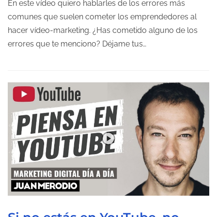
a
m
En este vídeo quiero hablarles de los errores más
p
comunes que suelen cometer los emprendedores al
o
hacer vídeo-marketing. ¿Has cometido alguno de los
d
errores que te menciono? Déjame tus…
e
l
e
c
t
u
r
a
d
e
l
a