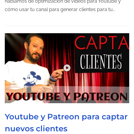
hablamos de optimización de vídeos para Youtube y
o
cómo usar tu canal para generar clientes para tu…
d
e
l
e
c
t
u
r
a
d
e
l
Youtube y Patreon para captar
a
e
nuevos clientes
n