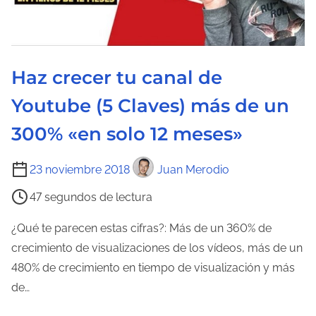
e
l
a
Haz crecer tu canal de
e
n
Youtube (5 Claves) más de un
t
300% «en solo 12 meses»
r
a
T
23 noviembre 2018
Juan Merodio
d
i
a
47 segundos de lectura
e
m
¿Qué te parecen estas cifras?: Más de un 360% de
p
crecimiento de visualizaciones de los vídeos, más de un
o
480% de crecimiento en tiempo de visualización y más
d
de…
e