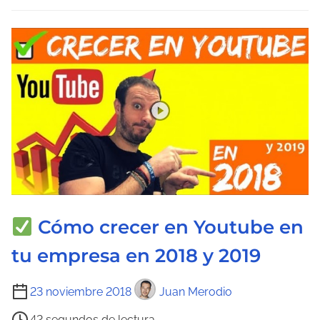
l
e
c
t
u
r
a
d
e
l
a
Cómo crecer en Youtube en
e
n
tu empresa en 2018 y 2019
t
r
T
23 noviembre 2018
Juan Merodio
a
i
42 segundos de lectura