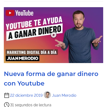
l
e
c
t
u
r
a
d
e
l
a
Nueva forma de ganar dinero
e
n
con Youtube
t
r
T
22 diciembre 2019
Juan Merodio
a
i
31 segundos de lectura