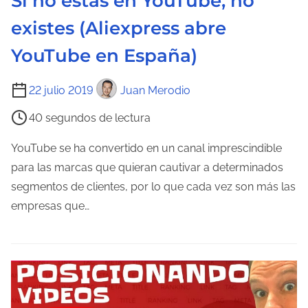
Si no estás en YouTube, no
e
n
existes (Aliexpress abre
t
YouTube en España)
r
a
T
22 julio 2019
Juan Merodio
d
i
a
40 segundos de lectura
e
m
YouTube se ha convertido en un canal imprescindible
p
para las marcas que quieran cautivar a determinados
o
segmentos de clientes, por lo que cada vez son más las
d
empresas que…
e
l
e
c
t