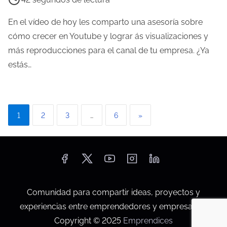
d
e
a
m
En el vídeo de hoy les comparto una asesoría sobre
p
cómo crecer en Youtube y lograr ás visualizaciones y
o
más reproducciones para el canal de tu empresa. ¿Ya
d
estás…
e
l
e
P
1
2
3
…
6
»
c
a
t
u
g
r
i
a
d
n
Comunidad para compartir ideas, proyectos y
e
experiencias entre emprendedores y empresarios.
a
l
Copyright © 2025
Emprendices