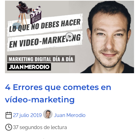
e
c
t
u
r
a
d
e
l
a
4 Errores que cometes en
e
n
vídeo-marketing
t
r
T
27 julio 2019
Juan Merodio
a
i
37 segundos de lectura
d
e