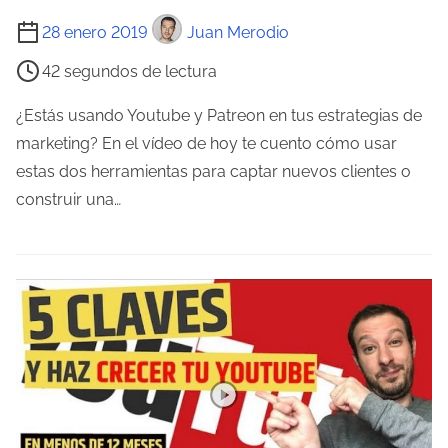
t
T
28 enero 2019
Juan Merodio
r
i
42 segundos de lectura
a
e
d
m
¿Estás usando Youtube y Patreon en tus estrategias de
a
p
marketing? En el vídeo de hoy te cuento cómo usar
o
estas dos herramientas para captar nuevos clientes o
d
construir una…
e
l
e
c
t
u
r
a
d