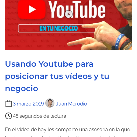
u
r
a
d
e
l
a
Usando Youtube para
e
n
posicionar tus vídeos y tu
t
negocio
r
a
T
3 marzo 2019
Juan Merodio
d
i
a
48 segundos de lectura
e
m
En el vídeo de hoy les comparto una asesoría en la que
p