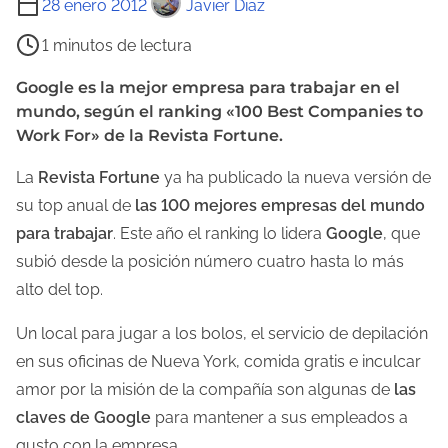
28 enero 2012
Javier Diaz
i
1 minutos de lectura
e
m
Google es la mejor empresa para trabajar en el
mundo, según el ranking «100 Best Companies to
p
Work For» de la Revista Fortune.
o
d
La
Revista Fortune
ya ha publicado la nueva versión de
e
su top anual de
las 100 mejores empresas del mundo
l
para trabajar
. Este año el ranking lo lidera
Google
, que
e
subió desde la posición número cuatro hasta lo más
c
alto del top.
t
Un local para jugar a los bolos, el servicio de depilación
u
en sus oficinas de Nueva York, comida gratis e inculcar
r
amor por la misión de la compañía son algunas de
las
a
claves de Google
para mantener a sus empleados a
d
gusto con la empresa.
e