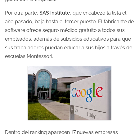
l
Por otra parte,
SAS Institute
, que encabezó la lista el
a
año pasado, baja hasta el tercer puesto. El fabricante de
e
software ofrece seguro médico gratuito a todos sus
n
empleados, además de subsidios educativos para que
t
sus trabajadores puedan educar a sus hijos a través de
r
escuelas Montessori.
a
d
a
Dentro del ranking aparecen 17 nuevas empresas