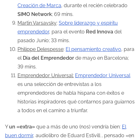
Creación de Marca
, durante el recién celebrado
SIMO Network
; 69 mins.
Martin Varsavsky
:
Sobre liderazgo y espíritu
emprendedor
, para el evento
Red Innova
del
pasado Junio; 33 mins.
Philippe Delespesse
:
El pensamiento creativo
, para
el
Día del Emprendedor
de mayo en Barcelona;
39 mins.
Emprendedor Universal:
Emprendedor Universal
es una selección de entrevistas a los
emprendedores de habla hispana con éxitos e
historias inspiradores qué contarnos para guiarnos
a todos en el camino a triunfar.
Y
un «extra»
que a más de uno (nos) vendría bien:
El
buen dormir
, audiolibro de Eduard Estivill , pensado «en