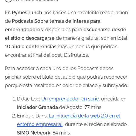
e
m
En
PymeCrunch
nos hacen una excelente recopilacíon
p
de
Podcasts Sobre temas de interes para
o
emprendedores
, disponibles para
escucharse desde
d
el sitio o descargarse
de manera gratuita, son en total
e
10 audio conferencias
más un bonus que podran
l
encontrar al final del post, Disfrutalos.
e
Para acceder a cada uno de los Podcasts debes
c
pinchar sobre el titulo del audio que podras reconocer
t
porque esta resaltado en color de enlace y subrayado.
u
r
Didac Lee
:
Un emprendedor en serie
, ofrecida en
a
Iniciador Granada
de Agosto; 77 mins.
d
Enrique Dans
:
La influencia de la web 2.0 en el
e
entorno empresarial
, durante el recién celebrado
l
SIMO Network
; 84 mins.