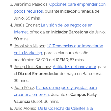
a
Jerónimo Palacios
:
Opciones para emprender con
e
pocos recursos
, durante
Iniciador Granada
de
n
Junio; 65 mins.
t
Jesús Encinar
:
La visión de los negocios en
r
Internet
, ofrecida en
Iniciador Barcelona
de Junio;
a
80 mins.
d
Joost Van Nispen
:
10 Tendencias que impactarán
a
en tu Marketing
, para la clausura del año
académico 08/09 del
ICEMD
; 87 mins.
Josep Lluis Sánchez
:
Actitudes del innovador
, para
el
Día del Emprendedor
de mayo en Barcelona;
39 mins.
Juan Pérez
:
Planes de negocio y ayudas para
crear una empresa
, durante el
Campus Party
Valencia
(Julio); 66 mins.
Julio Alonso
:
De la Cosecha de Clientes a la