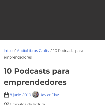
o
Inicio
/
AudioLibros Gratis
/ 10 Podcasts para
emprendedores
10 Podcasts para
emprendedores
T
8 junio 2010
Javier Diaz
i
1 minutos de lectura