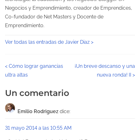
Negocios y Emprendimiento, creador de Emprendices,
Co-fundador de Net Masters y Docente de
Emprendimiento.
Ver todas las entradas de Javier Diaz >
N
<
Cómo lograr ganancias
¡Un breve descanso y una
ultra altas
nueva ronda! II
>
a
v
Un comentario
e
Emilio Rodriguez
dice:
g
a
31 mayo 2014 a las 10:55 AM