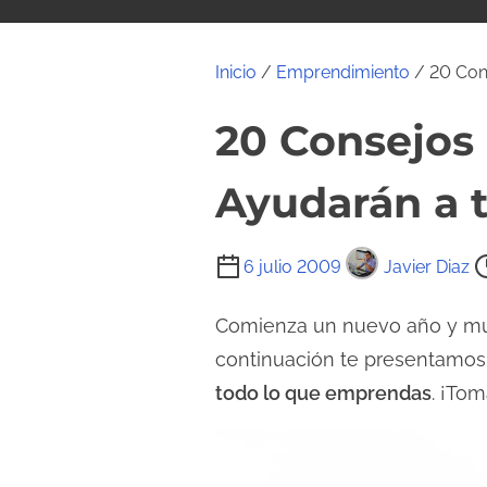
i
d
o
Inicio
/
Emprendimiento
/ 20 Con
20 Consejos
Ayudarán a t
T
6 julio 2009
Javier Diaz
i
e
Comienza un nuevo año y m
m
continuación te presentamo
p
todo lo que emprendas
. ¡Tom
o
d
e