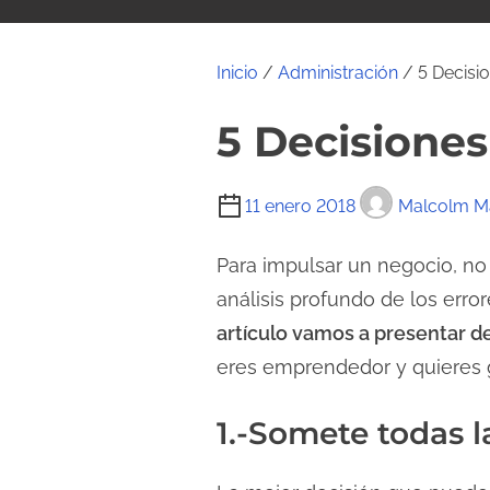
i
d
o
Inicio
/
Administración
/ 5 Decisio
5 Decisiones
T
11 enero 2018
Malcolm Ma
i
e
Para impulsar un negocio, n
m
análisis profundo de los erro
p
artículo vamos a presentar de
o
eres emprendedor y quieres g
d
e
1.-Somete todas la
l
e