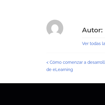
Autor:
Ver todas l
N
<
Cómo comenzar a desarrolla
de eLearning
a
v
e
g