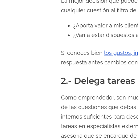
La mejor decisión que puedes
c
cualquier cuestión al filtro d
t
u
¿Aporta valor a mis clien
r
¿Van a estar dispuestos 
a
d
Si conoces bien
los gustos, 
e
respuesta antes cambios como
l
a
2.- Delega tareas
e
n
Como emprendedor, son mucha
t
de las cuestiones que debas
r
internos suficientes para de
a
d
tareas en especialistas exte
a
asesoría que se encargue de 