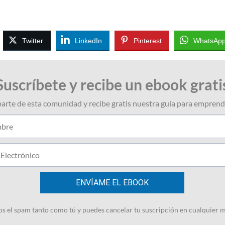
Twitter
LinkedIn
Pinterest
WhatsAp