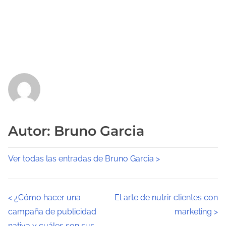
Autor: Bruno Garcia
Ver todas las entradas de Bruno Garcia >
N
<
¿Cómo hacer una
El arte de nutrir clientes con
campaña de publicidad
marketing
>
a
nativa y cuáles son sus