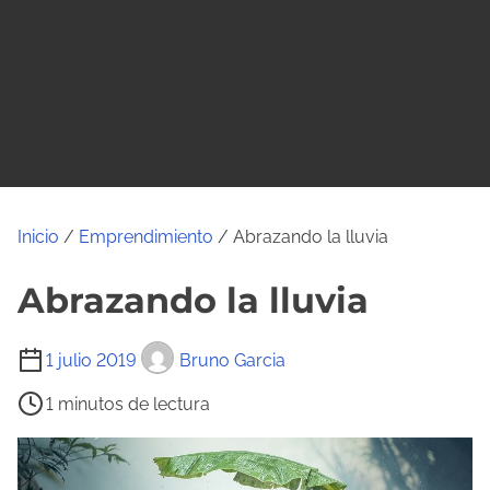
o
Inicio
/
Emprendimiento
/ Abrazando la lluvia
Abrazando la lluvia
T
1 julio 2019
Bruno Garcia
i
1 minutos de lectura
e
m
p