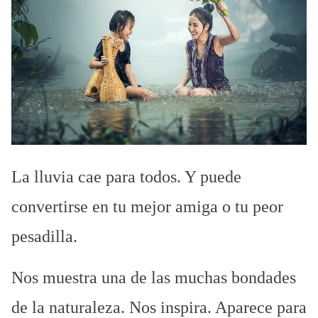
o
d
e
l
e
c
t
u
r
La lluvia cae para todos. Y puede
a
convertirse en tu mejor amiga o tu peor
d
e
pesadilla.
l
a
Nos muestra una de las muchas bondades
e
de la naturaleza. Nos inspira. Aparece para
n