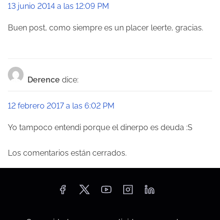
13 junio 2014 a las 12:09 PM
n
Buen post, como siempre es un placer leerte, gracias.
t
r
a
Derence
dice:
d
12 febrero 2017 a las 6:02 PM
a
s
Yo tampoco entendi porque el dinerpo es deuda :S
Los comentarios están cerrados.