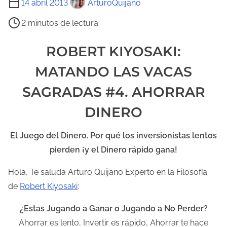
14 abril 2013
ArturoQuijano
i
2 minutos de lectura
e
m
ROBERT KIYOSAKI:
p
MATANDO LAS VACAS
o
d
SAGRADAS #4. AHORRAR
e
DINERO
l
e
El Juego del Dinero. Por qué los inversionistas lentos
c
pierden ¡y el Dinero rápido gana!
t
u
Hola, Te saluda Arturo Quijano Experto en la Filosofía
r
de
Robert Kiyosaki
:
a
¿Estas Jugando a Ganar o Jugando a No Perder?
d
Ahorrar es lento, Invertir es rápido, Ahorrar te hace
e