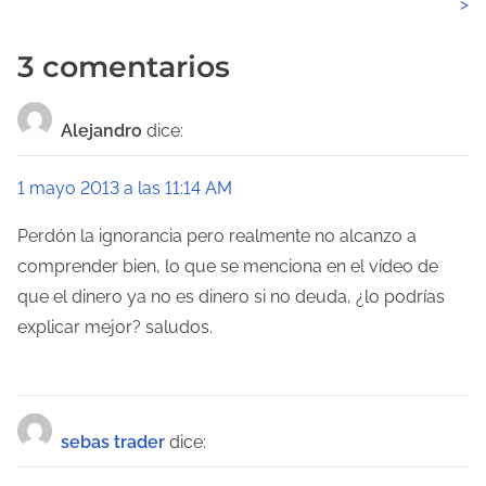
>
v
3 comentarios
e
g
Alejandro
dice:
a
1 mayo 2013 a las 11:14 AM
c
Perdón la ignorancia pero realmente no alcanzo a
i
comprender bien, lo que se menciona en el vídeo de
ó
que el dinero ya no es dinero si no deuda, ¿lo podrías
explicar mejor? saludos.
n
d
e
sebas trader
dice:
e