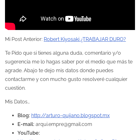
Mi Post Anterior:
Robert Kiyosaki ¿TRABAJAR DURO?
Te Pido que si tienes alguna duda, comentario y/o
sugerencia me lo hagas saber por el medio que más te
agrade. Abajo te dejo mis datos donde puedes
contactarme y con mucho gusto resolveré cualquier
cuestión.
Mis Datos…
Blog:
http://arturo-quijano.blogspot.mx
E-mail:
arqui.empre@gmail.com
YouTube: