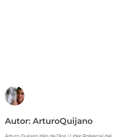
Autor: ArturoQuijano
Arturo Quijano Hijo de Dios | Líder Potencial del