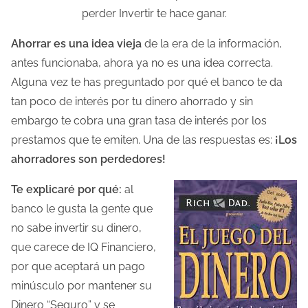
perder Invertir te hace ganar.
l
a
Ahorrar es una idea vieja
de la era de la información,
e
antes funcionaba, ahora ya no es una idea correcta.
n
Alguna vez te has preguntado por qué el banco te da
t
tan poco de interés por tu dinero ahorrado y sin
r
embargo te cobra una gran tasa de interés por los
a
prestamos que te emiten. Una de las respuestas es:
¡Los
d
ahorradores son perdedores!
a
Te explicaré por qué:
al
banco le gusta la gente que
no sabe invertir su dinero,
que carece de IQ Financiero,
por que aceptará un pago
minúsculo por mantener su
Dinero “Seguro” y se