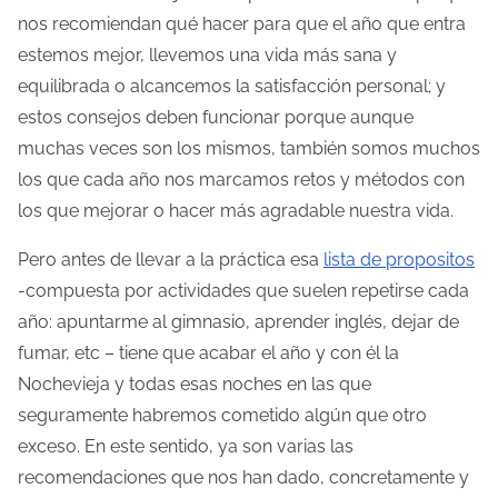
o
nos recomiendan qué hacer para que el año que entra
d
estemos mejor, llevemos una vida más sana y
e
equilibrada o alcancemos la satisfacción personal; y
l
estos consejos deben funcionar porque aunque
e
muchas veces son los mismos, también somos muchos
c
los que cada año nos marcamos retos y métodos con
t
los que mejorar o hacer más agradable nuestra vida.
u
Pero antes de llevar a la práctica esa
lista de propositos
r
-compuesta por actividades que suelen repetirse cada
a
año: apuntarme al gimnasio, aprender inglés, dejar de
d
fumar, etc – tiene que acabar el año y con él la
e
Nochevieja y todas esas noches en las que
l
seguramente habremos cometido algún que otro
a
exceso. En este sentido, ya son varias las
e
recomendaciones que nos han dado, concretamente y
n