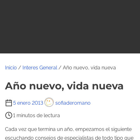
o
Inicio
/
Interes General
/ Año nuevo, vida nueva
Año nuevo, vida nueva
T
5 enero 2013
sofiaderomano
i
1 minutos de lectura
e
m
Cada vez que termina un año, empezamos el siguiente
p
escuchando consejos de especialistas de todo tipo que