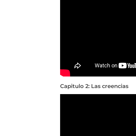
d
a
Capitulo 2: Las creencias