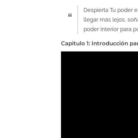
l
Despierta Tu poder 
e
c
llegar más lejos, soñ
t
poder interior para p
u
Capitulo 1: Introducción pa
r
a
d
e
l
a
e
n
t
r
a