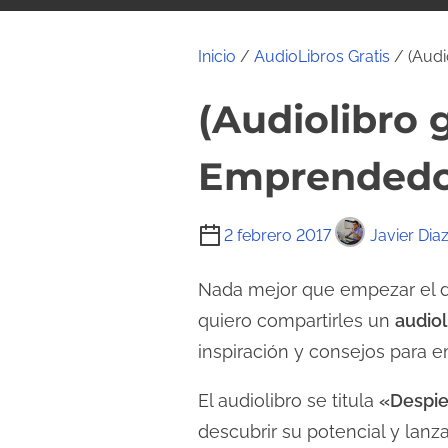
i
d
Inicio
/
AudioLibros Gratis
/ (Audi
o
(Audiolibro 
Emprendedo
T
2 febrero 2017
Javier Dia
i
e
Nada mejor que empezar el dí
m
quiero compartirles un
audio
p
inspiración y consejos para 
o
d
El audiolibro se titula
«Despie
e
descubrir su potencial y lanz