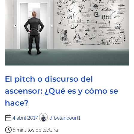
El pitch o discurso del
ascensor: ¿Qué es y cómo se
hace?
T
4 abril 2017
dfbetancourt1
i
5 minutos de lectura
e