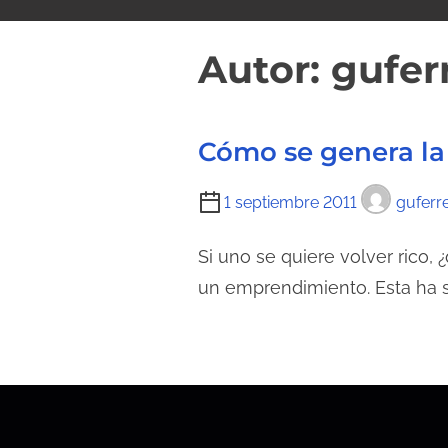
i
d
Autor:
gufer
o
Cómo se genera la
T
1 septiembre 2011
guferr
i
e
Si uno se quiere volver rico
m
un emprendimiento. Esta ha 
p
o
d
e
l