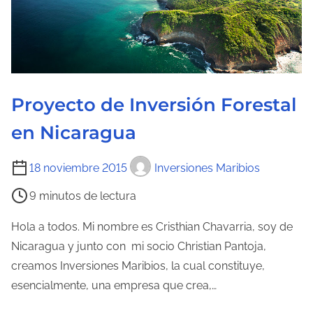
Proyecto de Inversión Forestal
en Nicaragua
T
18 noviembre 2015
Inversiones Maribios
i
9 minutos de lectura
e
m
Hola a todos. Mi nombre es Cristhian Chavarria, soy de
p
Nicaragua y junto con mi socio Christian Pantoja,
o
creamos Inversiones Maribios, la cual constituye,
d
esencialmente, una empresa que crea,…
e