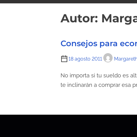
i
d
Autor:
Marga
o
Consejos para eco
T
18 agosto 2011
Margareth
i
e
No importa si tu sueldo es a
m
te inclinarán a comprar esa pr
p
o
d
e
l
e