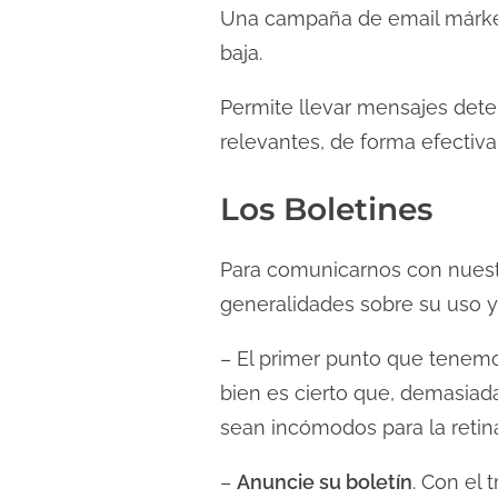
c
Una campaña de email márketi
t
baja.
u
Permite llevar mensajes de
r
a
relevantes, de forma efectiva
d
Los Boletines
e
l
a
Para comunicarnos con nuestr
e
generalidades sobre su uso y 
n
– El primer punto que tenem
t
r
bien es cierto que, demasiada
a
sean incómodos para la retin
d
–
Anuncie su boletín
. Con el 
a