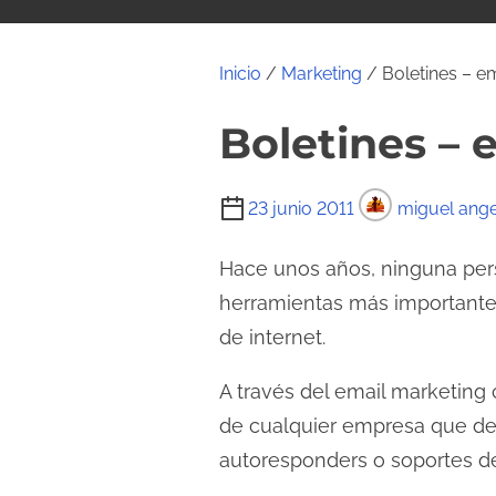
i
d
o
Inicio
/
Marketing
/ Boletines – e
Boletines – 
T
23 junio 2011
miguel ange
i
e
Hace unos años, ninguna pers
m
herramientas más importante
p
de internet.
o
d
A través del email marketing
e
de cualquier empresa que des
l
autoresponders o soportes de
e