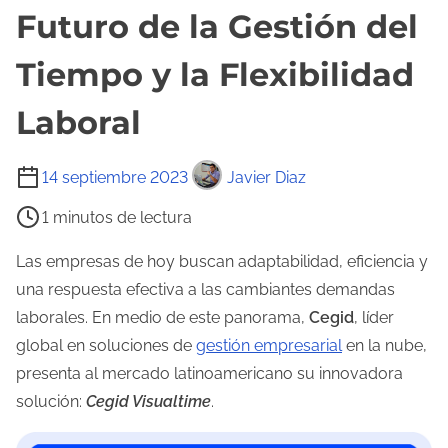
Futuro de la Gestión del
Tiempo y la Flexibilidad
Laboral
T
14 septiembre 2023
Javier Diaz
i
1 minutos de lectura
e
m
Las empresas de hoy buscan adaptabilidad, eficiencia y
p
una respuesta efectiva a las cambiantes demandas
o
laborales. En medio de este panorama,
Cegid
, líder
d
global en soluciones de
gestión empresarial
en la nube,
e
presenta al mercado latinoamericano su innovadora
l
solución:
Cegid Visualtime
.
e