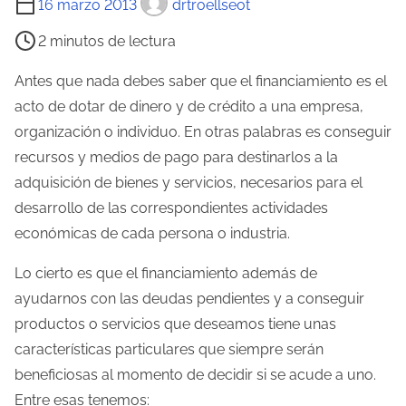
16 marzo 2013
drtroellseot
i
2 minutos de lectura
e
m
Antes que nada debes saber que el financiamiento es el
p
acto de dotar de dinero y de crédito a una empresa,
o
organización o individuo. En otras palabras es conseguir
d
recursos y medios de pago para destinarlos a la
e
adquisición de bienes y servicios, necesarios para el
l
desarrollo de las correspondientes actividades
e
económicas de cada persona o industria.
c
Lo cierto es que el financiamiento además de
t
ayudarnos con las deudas pendientes y a conseguir
u
productos o servicios que deseamos tiene unas
r
características particulares que siempre serán
a
beneficiosas al momento de decidir si se acude a uno.
d
Entre esas tenemos:
e