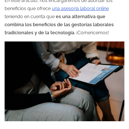
En este artículo, nos encargaremos de abordar los
d
beneficios que ofrece
una asesoría laboral online
e
teniendo en cuenta que
es una alternativa que
l
combina los beneficios de las gestorías laborales
a
tradicionales y de la tecnología
. ¡Comencemos!
e
n
t
r
a
d
a