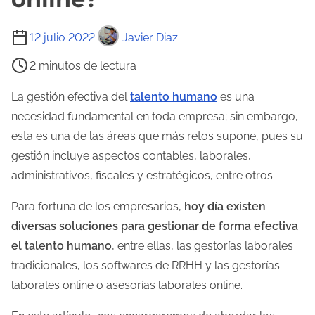
T
12 julio 2022
Javier Diaz
i
2 minutos de lectura
e
m
La gestión efectiva del
talento humano
es una
p
necesidad fundamental en toda empresa; sin embargo,
o
esta es una de las áreas que más retos supone, pues su
d
gestión incluye aspectos contables, laborales,
e
administrativos, fiscales y estratégicos, entre otros.
l
Para fortuna de los empresarios,
hoy día existen
e
diversas soluciones para gestionar de forma efectiva
c
el talento humano
, entre ellas, las gestorías laborales
t
tradicionales, los softwares de RRHH y las gestorías
u
laborales online o asesorías laborales online.
r
a