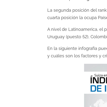
l
La segunda posición del rank
e
c
cuarta posición la ocupa Paí
t
A nivel de Latinoamerica, el 
u
Uruguay (puesto 52), Colombi
r
a
En la siguiente infografía p
d
y cuáles son los factores y cr
e
l
a
e
n
t
r
a