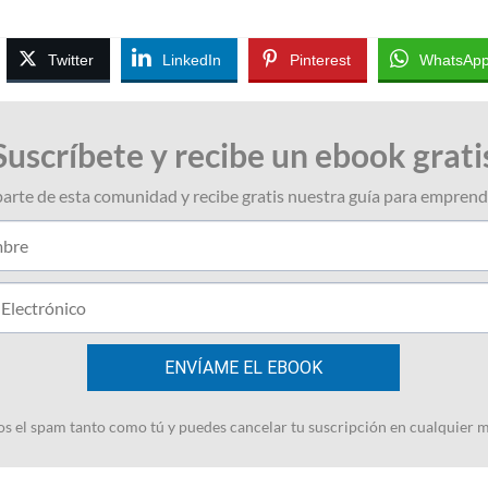
Twitter
LinkedIn
Pinterest
WhatsAp