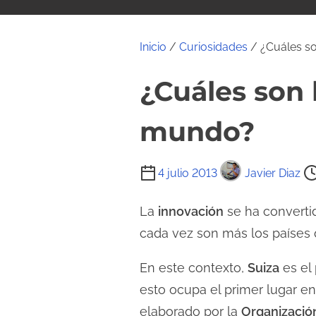
i
d
o
Inicio
/
Curiosidades
/ ¿Cuáles so
¿Cuáles son 
mundo?
T
4 julio 2013
Javier Diaz
i
e
La
innovación
se ha convertid
m
cada vez son más los países q
p
En este contexto,
Suiza
es el 
o
d
esto ocupa el primer lugar e
e
elaborado por la
Organización