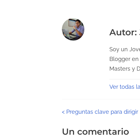
Autor: 
Soy un Jove
Blogger en
Masters y 
Ver todas l
N
<
Preguntas clave para dirigi
a
Un comentario
v