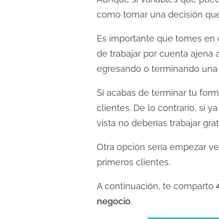
l
como tomar una decisión que
e
c
Es importante que tomes en c
t
de trabajar por cuenta ajena 
u
egresando o terminando una 
r
a
Si acabas de terminar tu for
d
clientes. De lo contrario, si
e
vista no deberías trabajar grat
l
a
Otra opción sería empezar vend
e
primeros clientes.
n
t
A continuación, te comparto
r
negocio
.
a