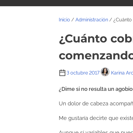
i
d
o
Inicio
/
Administración
/ ¿Cuánto 
¿Cuánto cobr
comenzando?
T
3 octubre 2017
Karina Ar
i
e
¿Dime si no resulta un agobi
m
Un dolor de cabeza acompañ
p
o
Me gustaría decirte que exis
d
e
Aunque sí variables que pued