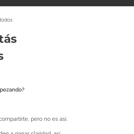
étodos
tás
s
empezando?
ompartirte, pero no es así.
en a ganar claridad, así