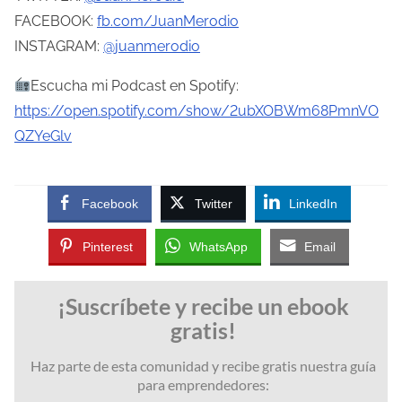
FACEBOOK:
fb.com/JuanMerodio
INSTAGRAM:
@juanmerodio
Escucha mi Podcast en Spotify:
https://open.spotify.com/show/2ubXOBWm68PmnVO
QZYeGlv
Facebook
Twitter
LinkedIn
Pinterest
WhatsApp
Email