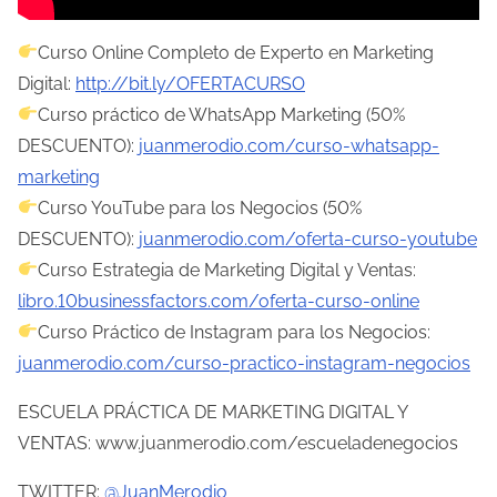
l
Curso Online Completo de Experto en Marketing
a
Digital:
http://bit.ly/OFERTACURSO
e
Curso práctico de WhatsApp Marketing (50%
n
DESCUENTO):
juanmerodio.com/curso-whatsapp-
t
marketing
r
Curso YouTube para los Negocios (50%
a
DESCUENTO):
juanmerodio.com/oferta-curso-youtube
d
Curso Estrategia de Marketing Digital y Ventas:
a
libro.10businessfactors.com/oferta-curso-online
Curso Práctico de Instagram para los Negocios:
juanmerodio.com/curso-practico-instagram-negocios
ESCUELA PRÁCTICA DE MARKETING DIGITAL Y
VENTAS: www.juanmerodio.com/escueladenegocios
TWITTER:
@JuanMerodio