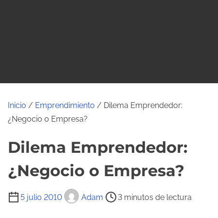
o
Inicio
/
Emprendimiento
/ Dilema Emprendedor:
¿Negocio o Empresa?
Dilema Emprendedor:
¿Negocio o Empresa?
T
5 julio 2010
Adam
3 minutos de lectura
i