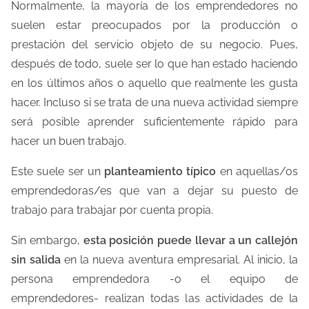
e
Normalmente, la mayoría de los emprendedores no
m
suelen estar preocupados por la producción o
p
prestación del servicio objeto de su negocio. Pues,
o
después de todo, suele ser lo que han estado haciendo
d
en los últimos años o aquello que realmente les gusta
e
hacer. Incluso si se trata de una nueva actividad siempre
l
será posible aprender suficientemente rápido para
e
hacer un buen trabajo.
c
Este suele ser un
planteamiento típico
en aquellas/os
t
emprendedoras/es que van a dejar su puesto de
u
trabajo para trabajar por cuenta propia.
r
a
Sin embargo,
esta posición puede llevar a un callejón
d
sin salida
en la nueva aventura empresarial. Al inicio, la
e
persona emprendedora -o el equipo de
l
emprendedores- realizan todas las actividades de la