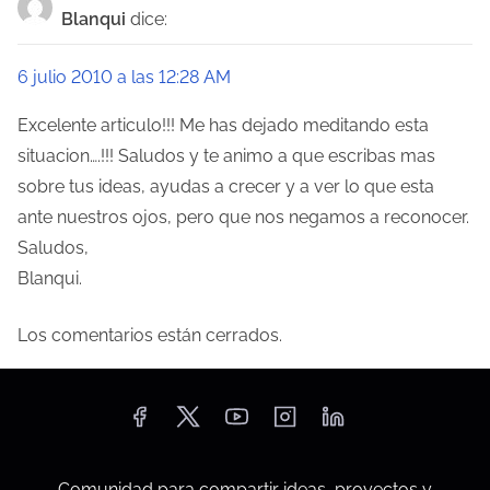
Blanqui
dice:
g
a
6 julio 2010 a las 12:28 AM
c
Excelente articulo!!! Me has dejado meditando esta
situacion….!!! Saludos y te animo a que escribas mas
i
sobre tus ideas, ayudas a crecer y a ver lo que esta
ó
ante nuestros ojos, pero que nos negamos a reconocer.
Saludos,
n
Blanqui.
d
Los comentarios están cerrados.
e
e
n
t
Comunidad para compartir ideas, proyectos y