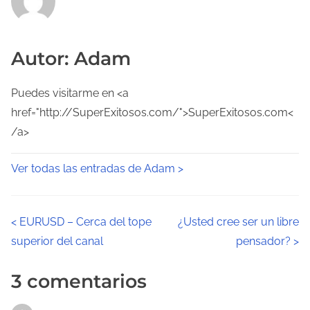
Autor: Adam
Puedes visitarme en <a
href="http://SuperExitosos.com/">SuperExitosos.com<
/a>
Ver todas las entradas de Adam >
N
<
EURUSD – Cerca del tope
¿Usted cree ser un libre
superior del canal
pensador?
>
a
v
3 comentarios
e