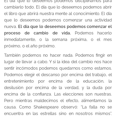
El día que lo deseemos podemos disciplinarnos para
e
cambiarlo todo. El día que lo deseemos podemos abrir
m
el libro que abrirá nuestra mente al conocimiento. El día
p
que lo deseemos podemos comenzar una actividad
o
nueva.
El día que lo deseemos podemos comenzar el
d
proceso de cambio de vida.
Podemos hacerlo
e
inmediatamente, o la semana próxima, o el mes
l
próximo, o el año próximo.
e
También podemos no hacer nada. Podemos fingir en
c
lugar de llevar a cabo. Y si la idea del cambio nos hace
t
sentir incómodos podemos quedarnos como estamos.
u
Podemos elegir el descanso por encima del trabajo, el
entretenimiento por encima de la educación, la
r
desilusión por encima de la verdad, y la duda por
a
encima de la confianza. Las elecciones son nuestras.
d
Pero mientras maldecimos el efecto, alimentamos la
e
causa. Como Shakespeare observó: “La falla no se
l
encuentra en las estrellas sino en nosotros mismos”.