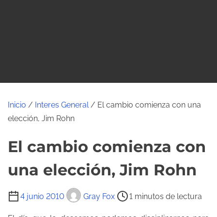
o
Inicio
/
Interes General
/ El cambio comienza con una
elección, Jim Rohn
El cambio comienza con
una elección, Jim Rohn
T
4 junio 2010
Gray Fox
1 minutos de lectura
i