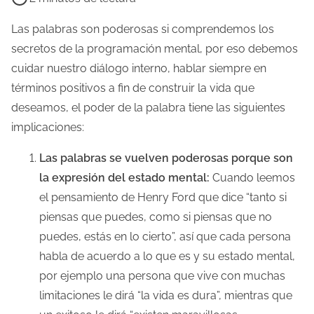
e
m
Las palabras son poderosas si comprendemos los
p
secretos de la programación mental, por eso debemos
o
cuidar nuestro diálogo interno, hablar siempre en
d
términos positivos a fin de construir la vida que
e
deseamos, el poder de la palabra tiene las siguientes
l
implicaciones:
e
Las palabras se vuelven poderosas porque son
c
la expresión del estado mental:
Cuando leemos
t
el pensamiento de Henry Ford que dice “tanto si
u
piensas que puedes, como si piensas que no
r
puedes, estás en lo cierto”, así que cada persona
a
habla de acuerdo a lo que es y su estado mental,
d
por ejemplo una persona que vive con muchas
e
limitaciones le dirá “la vida es dura”, mientras que
l