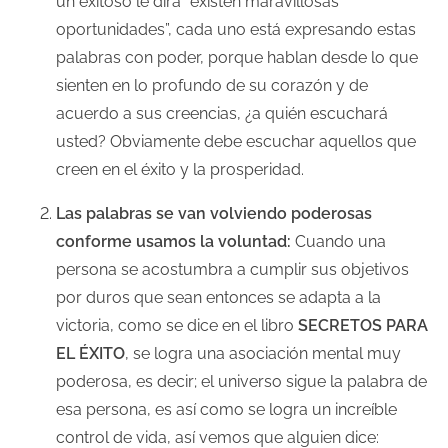
un exitoso le dirá “existen maravillosas
a
oportunidades”, cada uno está expresando estas
e
palabras con poder, porque hablan desde lo que
n
sienten en lo profundo de su corazón y de
t
acuerdo a sus creencias, ¿a quién escuchará
r
usted? Obviamente debe escuchar aquellos que
a
creen en el éxito y la prosperidad.
d
a
Las palabras se van volviendo poderosas
conforme usamos la voluntad:
Cuando una
persona se acostumbra a cumplir sus objetivos
por duros que sean entonces se adapta a la
victoria, como se dice en el libro
SECRETOS PARA
EL ÉXITO
, se logra una asociación mental muy
poderosa, es decir; el universo sigue la palabra de
esa persona, es así como se logra un increíble
control de vida, así vemos que alguien dice: