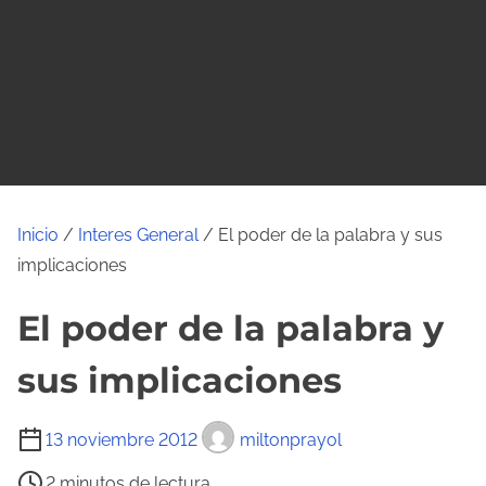
o
Inicio
/
Interes General
/ El poder de la palabra y sus
implicaciones
El poder de la palabra y
sus implicaciones
T
13 noviembre 2012
miltonprayol
i
2 minutos de lectura