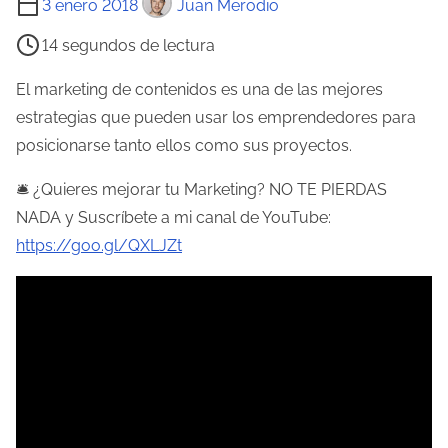
3 enero 2018
Juan Merodio
i
14 segundos de lectura
e
m
El marketing de contenidos es una de las mejores
p
estrategias que pueden usar los emprendedores para
o
posicionarse tanto ellos como sus proyectos.
d
🛎 ¿Quieres mejorar tu Marketing? NO TE PIERDAS
e
NADA y Suscríbete a mi canal de YouTube:
l
https://goo.gl/QXLJZt
e
c
t
u
r
a
d
e