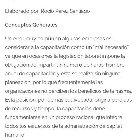
o
Elaborado por: Rocío Pérez Santiago
d
e
Conceptos Generales
l
Un error muy común en algunas empresas es
e
considerar a la capacitación como un “mal necesario”
c
ya que en ocasiones la legislación laboral impone la
t
obligación de impartir un número de horas-hombre
u
anual de capacitación y esta se realiza sin ninguna
r
planeación, por lo que frecuentemente las
a
organizaciones no perciben los beneficios de la misma.
d
Esta posición, por demás equivocada, origina pérdidas
e
de recursos y tiempo, la capacitación debe
l
fundamentarse en un proceso racional que integre
a
todos los esfuerzos de la administración de capital
e
humano.
n