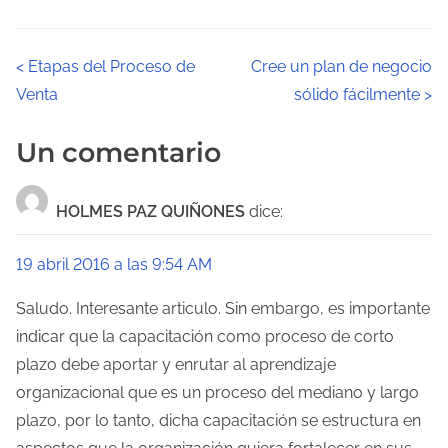
N
<
Etapas del Proceso de
Cree un plan de negocio
Venta
sólido fácilmente
>
a
v
Un comentario
e
HOLMES PAZ QUIÑONES
dice:
g
a
19 abril 2016 a las 9:54 AM
c
Saludo. Interesante articulo. Sin embargo, es importante
indicar que la capacitación como proceso de corto
i
plazo debe aportar y enrutar al aprendizaje
ó
organizacional que es un proceso del mediano y largo
plazo, por lo tanto, dicha capacitación se estructura en
n