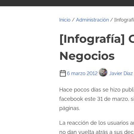
i
d
o
Inicio
/
Administración
/ [Infograf
[Infografía]
Negocios
T
6 marzo 2012
Javier Diaz
i
e
Hace pocos días se hizo publi
m
facebook este 31 de marzo, s
p
páginas.
o
d
La reacción de los usuarios 
e
no dan vuelta atrás a sus dec