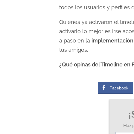
l
todos los usuarios y perfiles
e
c
Quienes ya activaron el timel
t
activarlo lo mejor es irse ac
u
a paso en la
implementación d
r
tus amigos.
a
d
¿Qué opinas del Timeline en
e
l
a
Facebook
e
n
t
r
a