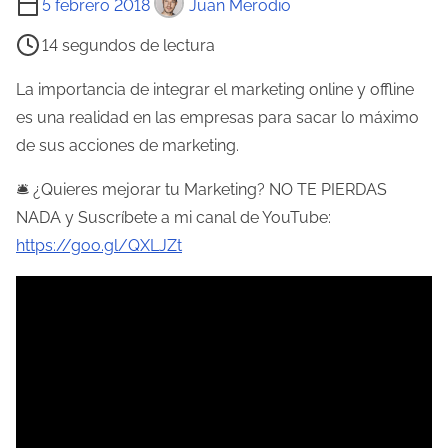
5 febrero 2018
Juan Merodio
i
14 segundos de lectura
e
m
La importancia de integrar el marketing online y offline
p
es una realidad en las empresas para sacar lo máximo
o
de sus acciones de marketing.
d
🛎 ¿Quieres mejorar tu Marketing? NO TE PIERDAS
e
NADA y Suscríbete a mi canal de YouTube:
l
https://goo.gl/QXLJZt
e
c
t
u
r
a
d
e