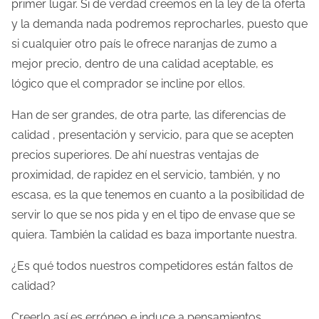
primer lugar. Si de verdad creemos en la ley de la oferta
l
y la demanda nada podremos reprocharles, puesto que
a
si cualquier otro país le ofrece naranjas de zumo a
e
mejor precio, dentro de una calidad aceptable, es
n
lógico que el comprador se incline por ellos.
t
Han de ser grandes, de otra parte, las diferencias de
r
calidad , presentación y servicio, para que se acepten
a
precios superiores. De ahí nuestras ventajas de
d
proximidad, de rapidez en el servicio, también, y no
a
escasa, es la que tenemos en cuanto a la posibilidad de
servir lo que se nos pida y en el tipo de envase que se
quiera. También la calidad es baza importante nuestra.
¿Es qué todos nuestros competidores están faltos de
calidad?
Creerlo así es erróneo e induce a pensamientos