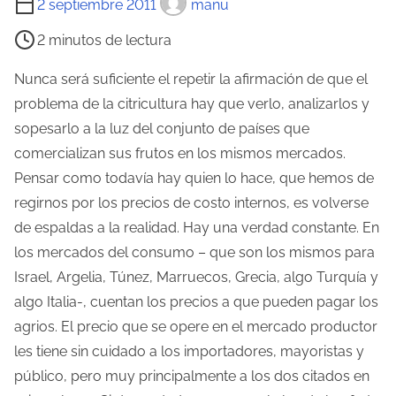
2 septiembre 2011
manu
i
2 minutos de lectura
e
m
Nunca será suficiente el repetir la afirmación de que el
p
problema de la citricultura hay que verlo, analizarlos y
o
sopesarlo a la luz del conjunto de países que
d
comercializan sus frutos en los mismos mercados.
e
Pensar como todavía hay quien lo hace, que hemos de
l
regirnos por los precios de costo internos, es volverse
e
de espaldas a la realidad. Hay una verdad constante. En
c
los mercados del consumo – que son los mismos para
t
Israel, Argelia, Túnez, Marruecos, Grecia, algo Turquía y
u
algo Italia-, cuentan los precios a que pueden pagar los
r
agrios. El precio que se opere en el mercado productor
a
les tiene sin cuidado a los importadores, mayoristas y
d
público, pero muy principalmente a los dos citados en
e