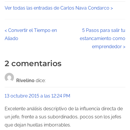
Ver todas las entradas de Carlos Nava Condarco >
N
<
Convertir el Tiempo en
5 Pasos para salir tu
Aliado
estancamiento como
a
emprendedor
>
v
2 comentarios
e
g
Rivelino
dice:
a
13 octubre 2015 a las 12:24 PM
c
Excelente análisis descriptivo de la influencia directa de
i
un jefe, frente a sus subordinados, pocos son los jefes
ó
que dejan huellas imborrables.