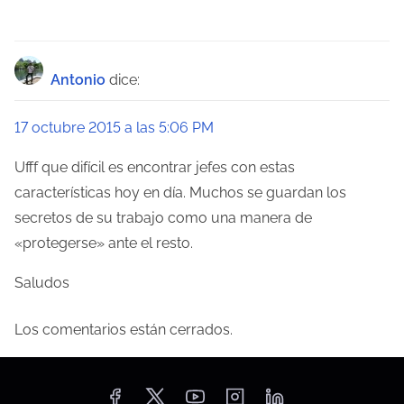
n
d
Antonio
dice:
e
e
17 octubre 2015 a las 5:06 PM
n
Ufff que difícil es encontrar jefes con estas
características hoy en día. Muchos se guardan los
t
secretos de su trabajo como una manera de
r
«protegerse» ante el resto.
a
Saludos
d
Los comentarios están cerrados.
a
s