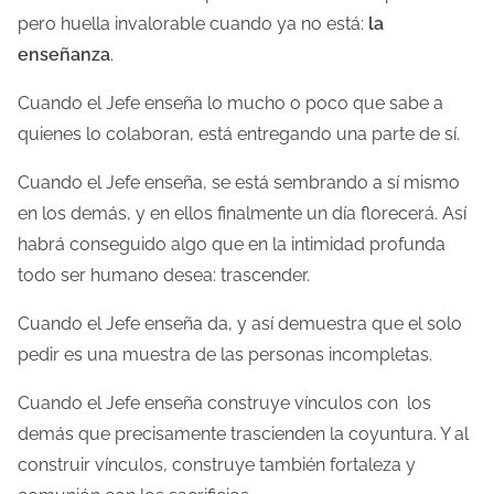
o
pero huella invalorable cuando ya no está:
la
d
enseñanza
.
e
Cuando el Jefe enseña lo mucho o poco que sabe a
l
quienes lo colaboran, está entregando una parte de sí.
e
c
Cuando el Jefe enseña, se está sembrando a sí mismo
t
en los demás, y en ellos finalmente un día florecerá. Así
u
habrá conseguido algo que en la intimidad profunda
r
todo ser humano desea: trascender.
a
Cuando el Jefe enseña da, y así demuestra que el solo
d
pedir es una muestra de las personas incompletas.
e
l
Cuando el Jefe enseña construye vínculos con los
a
demás que precisamente trascienden la coyuntura. Y al
e
construir vínculos, construye también fortaleza y
n