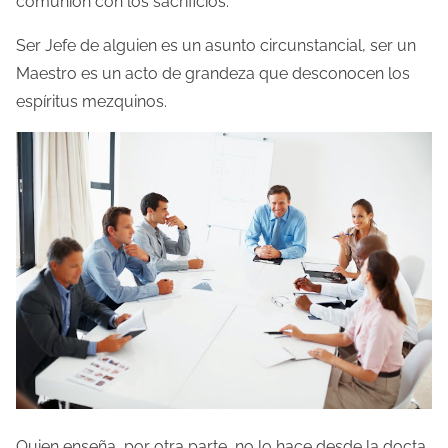
comunión con los sacrificios.
t
r
Ser Jefe de alguien es un asunto circunstancial, ser un
a
Maestro es un acto de grandeza que desconocen los
d
espíritus mezquinos.
a
Quien enseña, por otra parte, no lo hace desde la docta