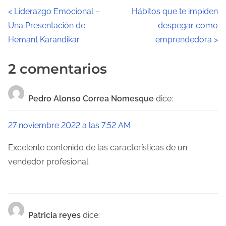
N
<
Liderazgo Emocional –
Hábitos que te impiden
Una Presentación de
despegar como
a
Hemant Karandikar
emprendedora
>
v
2 comentarios
e
g
Pedro Alonso Correa Nomesque
dice:
a
27 noviembre 2022 a las 7:52 AM
c
Excelente contenido de las características de un
i
vendedor profesional
ó
n
d
Patricia reyes
dice: