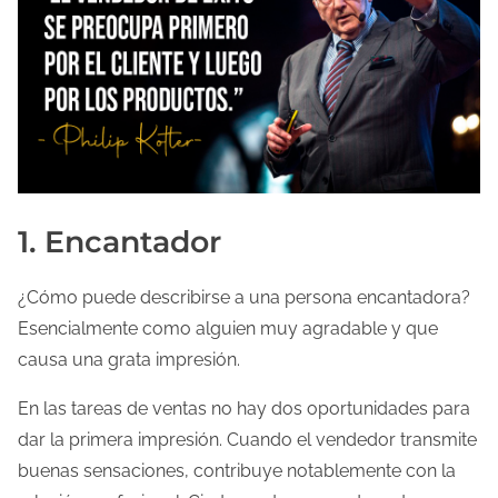
l
a
e
n
t
r
a
1. Encantador
d
a
¿Cómo puede describirse a una persona encantadora?
Esencialmente como alguien muy agradable y que
causa una grata impresión.
En las tareas de ventas no hay dos oportunidades para
dar la primera impresión. Cuando el vendedor transmite
buenas sensaciones, contribuye notablemente con la