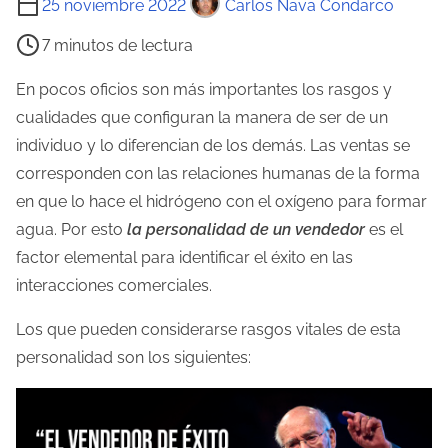
25 noviembre 2022
Carlos Nava Condarco
i
7 minutos de lectura
e
m
En pocos oficios son más importantes los rasgos y
p
cualidades que configuran la manera de ser de un
o
individuo y lo diferencian de los demás. Las ventas se
d
corresponden con las relaciones humanas de la forma
e
en que lo hace el hidrógeno con el oxígeno para formar
l
agua. Por esto
la personalidad de un vendedor
es el
e
factor elemental para identificar el éxito en las
c
interacciones comerciales.
t
Los que pueden considerarse rasgos vitales de esta
u
personalidad son los siguientes:
r
a
d
e