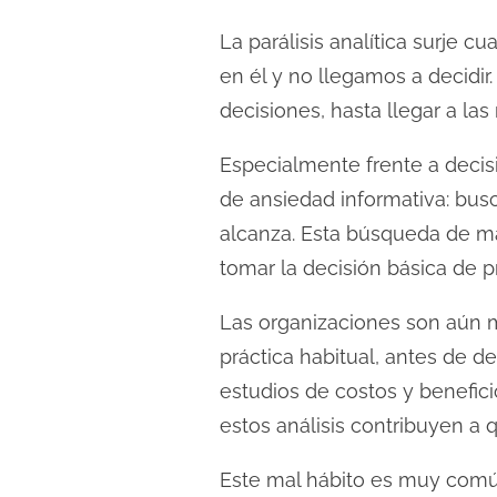
c
t
La parálisis analítica surje
u
en él y no llegamos a decidi
r
decisiones, hasta llegar a la
a
d
Especialmente frente a decisi
e
de ansiedad informativa: b
l
alcanza. Esta búsqueda de mate
a
tomar la decisión básica de p
e
n
Las organizaciones son aún má
t
práctica habitual, antes de d
r
estudios de costos y benefic
a
estos análisis contribuyen a
d
a
Este mal hábito es muy comú