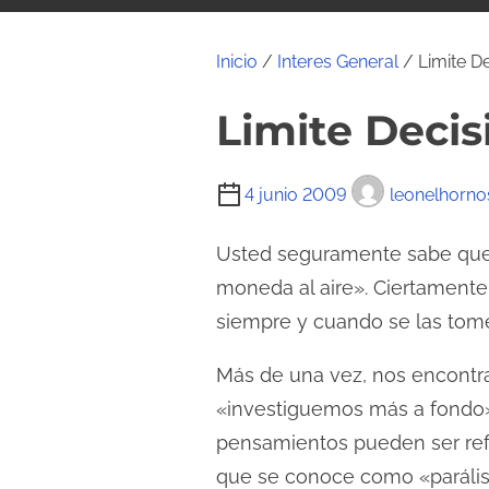
i
d
Inicio
/
Interes General
/ Limite De
o
Limite Decis
T
4 junio 2009
leonelhorno
i
e
Usted seguramente sabe que e
m
moneda al aire». Ciertamente
p
siempre y cuando se las tom
o
d
Más de una vez, nos encontr
e
«investiguemos más a fondo»;
l
pensamientos pueden ser refl
e
que se conoce como «parálisis