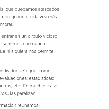
lisis, que quedamos atascados
na impregnando cada vez más
omprar.
entrar en un círculo vicioso
e sentimos que nunca
que ni siquiera nos permite
 individuos. Ya que, como
evaluaciones; estadísticas;
contras; etc… En muchos casos
os… las paralizan!
formación reunamos-