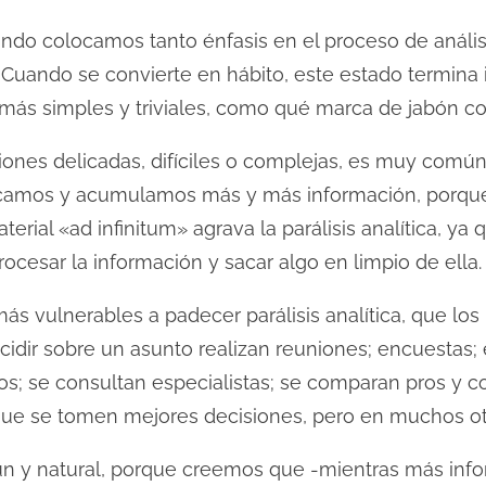
 cuando colocamos tanto énfasis en el proceso de aná
r. Cuando se convierte en hábito, este estado termi
s más simples y triviales, como qué marca de jabón c
ones delicadas, difíciles o complejas, es muy común 
uscamos y acumulamos más y más información, porqu
rial «ad infinitum» agrava la parálisis analítica, ya 
rocesar la información y sacar algo en limpio de ella.
s vulnerables a padecer parálisis analítica, que los
ecidir sobre un asunto realizan reuniones; encuestas; 
ios; se consultan especialistas; se comparan pros y 
 que se tomen mejores decisiones, pero en muchos otr
n y natural, porque creemos que -mientras más in