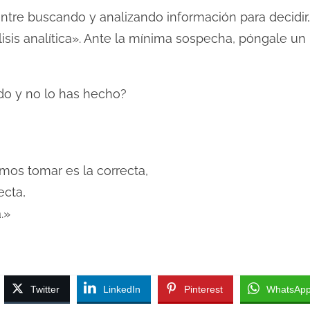
tre buscando y analizando información para decidir, 
sis analítica». Ante la mínima sospecha, póngale un lí
do y no lo has hecho?
os tomar es la correcta,
ecta,
.»
Twitter
LinkedIn
Pinterest
WhatsAp