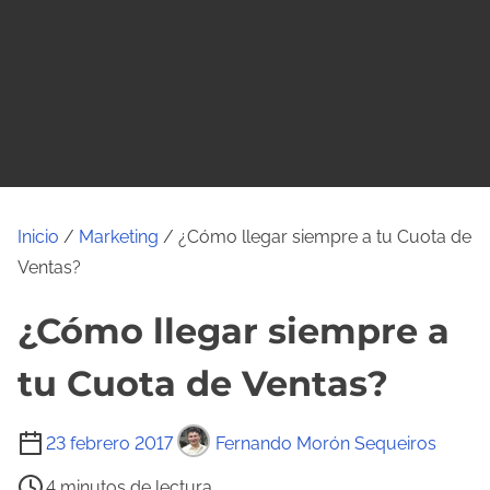
o
Inicio
/
Marketing
/ ¿Cómo llegar siempre a tu Cuota de
Ventas?
¿Cómo llegar siempre a
tu Cuota de Ventas?
T
23 febrero 2017
Fernando Morón Sequeiros
i
4 minutos de lectura