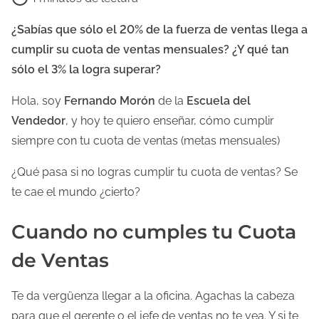
e
m
¿Sabías que sólo el 20% de la fuerza de ventas llega a
p
cumplir su cuota de ventas mensuales? ¿Y qué tan
o
sólo el 3% la logra superar?
d
Hola, soy
Fernando Morón
de la
Escuela del
e
Vendedor
, y hoy te quiero enseñar, cómo cumplir
l
siempre con tu cuota de ventas (metas mensuales)
e
c
¿Qué pasa si no logras cumplir tu cuota de ventas? Se
t
te cae el mundo ¿cierto?
u
r
Cuando no cumples tu Cuota
a
de Ventas
d
e
Te da vergüenza llegar a la oficina. Agachas la cabeza
l
para que el gerente o el jefe de ventas no te vea. Y si te