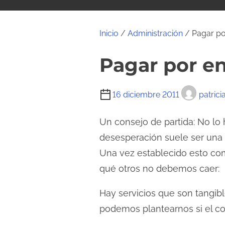
i
d
o
Inicio
/
Administración
/ Pagar po
Pagar por e
T
16 diciembre 2011
patrici
i
e
Un consejo de partida: No lo
m
desesperación suele ser una 
p
Una vez establecido esto co
o
qué otros no debemos caer:
d
e
Hay servicios que son tangib
l
podemos plantearnos si el c
e