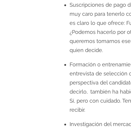
c
Suscripciones de pago 
t
muy caro para tenerlo co
u
es claro lo que ofrece:
r
¿Podemos hacerlo por ot
a
queremos tomarnos es
d
quien decide.
e
l
Formación o entrenamien
a
entrevista de selección
e
perspectiva del candidat
n
decirlo,
también ha habi
t
Sí, pero con cuidado. Ten
r
recibir.
a
d
Investigación del merca
a