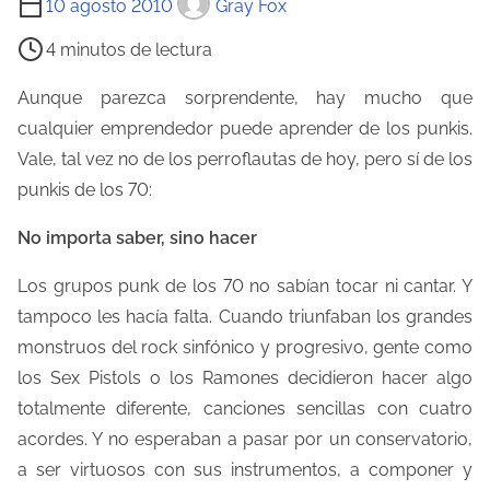
10 agosto 2010
Gray Fox
i
4 minutos de lectura
e
m
Aunque parezca sorprendente, hay mucho que
p
cualquier emprendedor puede aprender de los punkis.
o
Vale, tal vez no de los perroflautas de hoy, pero sí de los
d
punkis de los 70:
e
No importa saber, sino hacer
l
e
Los grupos punk de los 70 no sabían tocar ni cantar. Y
c
tampoco les hacía falta. Cuando triunfaban los grandes
t
monstruos del rock sinfónico y progresivo, gente como
u
los Sex Pistols o los Ramones decidieron hacer algo
r
totalmente diferente, canciones sencillas con cuatro
a
acordes. Y no esperaban a pasar por un conservatorio,
d
a ser virtuosos con sus instrumentos, a componer y
e