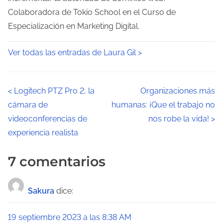
Colaboradora de Tokio School en el Curso de
Especialización en Marketing Digital.
Ver todas las entradas de Laura Gil >
N
<
Logitech PTZ Pro 2, la
Organizaciones más
cámara de
humanas: ¡Que el trabajo no
a
videoconferencias de
nos robe la vida!
>
v
experiencia realista
e
7 comentarios
g
a
Sakura
dice:
c
19 septiembre 2023 a las 8:38 AM