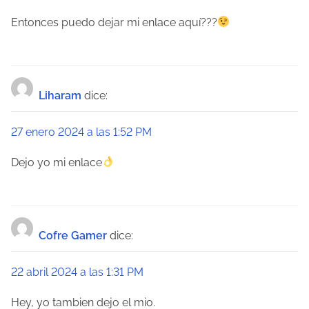
i
Entonces puedo dejar mi enlace aquí???
ó
n
d
Liharam
dice:
e
27 enero 2024 a las 1:52 PM
e
Dejo yo mi enlace
n
t
r
Cofre Gamer
dice:
a
22 abril 2024 a las 1:31 PM
d
Hey, yo tambien dejo el mio.