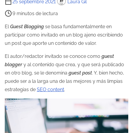
25 septiembre 2021
Laura Gil
i
9 minutos de lectura
e
m
El
Guest Blogging
se basa fundamentalmente en
p
participar como invitado en un blog ajeno escribiendo
o
un post que aporte un contenido de valor.
d
El autor/redactor invitado se conoce como
guest
e
blogger
y al contenido que crea, y que será publicado
l
en otro blog, se le denomina
guest post
. Y, bien hecho,
e
puede ser a la larga una de las mejores y más limpias
c
estrategias de
SEO content
.
t
u
r
a
d
e