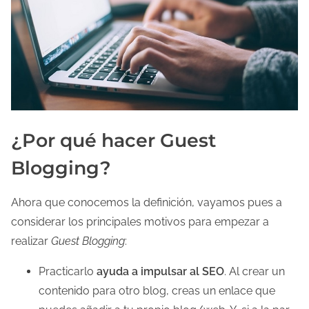
l
a
e
n
t
r
a
¿Por qué hacer Guest
d
Blogging?
a
Ahora que conocemos la definición, vayamos pues a
considerar los principales motivos para empezar a
realizar
Guest Blogging
:
Practicarlo
ayuda a impulsar al SEO
. Al crear un
contenido para otro blog, creas un enlace que