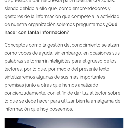
dispuestos a dar respuesta para nuestras consultas;
a
siendo debido a ello que, como emprendedores y
e
gestores de la información que compete a la actividad
n
de nuestra organización solemos preguntarnos
¿Qué
t
hacer con tanta información?
r
a
Conceptos como la gestión del conocimiento se alzan
d
como voces de ayuda, sin embargo, en ocasiones sus
a
palabras se tornan ininteligibles para el grueso de los
lectores, por lo que, por medio del presente texto,
sintetizaremos algunas de sus más importantes
premisas junto a otras que hemos analizado
concienzudamente, con el fin de dar luz al lector sobre
lo que se debe hacer para utilizar bien la amalgama de
información que hoy poseemos.