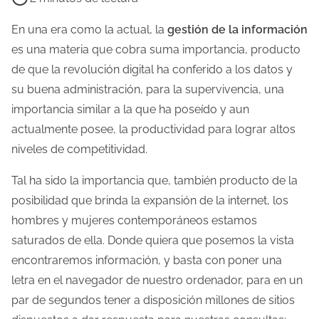
e
m
En una era como la actual, la
gestión de la información
p
es una materia que cobra suma importancia, producto
o
de que la revolución digital ha conferido a los datos y
d
su buena administración, para la supervivencia, una
e
importancia similar a la que ha poseído y aun
l
actualmente posee, la productividad para lograr altos
e
niveles de competitividad.
c
Tal ha sido la importancia que, también producto de la
t
posibilidad que brinda la expansión de la internet, los
u
hombres y mujeres contemporáneos estamos
r
saturados de ella. Donde quiera que posemos la vista
a
encontraremos información, y basta con poner una
d
letra en el navegador de nuestro ordenador, para en un
e
par de segundos tener a disposición millones de sitios
l