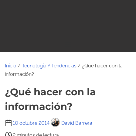
o
Inicio
/
Tecnologia Y Tendencias
/ ¿Qué hacer con la
información?
¿Qué hacer con la
información?
T
10 octubre 2014
David Barrera
i
2 minutos de lectura