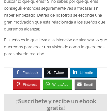
buscar lo que quieres? Si no sabes por que quieres
a
conseguir entonces seguramente vas a fracasar sin
e
haber empezado. Detrás de nosotros se esconde una
n
gran motivación que esta relacionada a los sueños que
t
queremos alcanzar.
r
a
El sueño es lo que lleva a la intención de alcanzar lo que
d
queremos para crear una visión de como lo queremos
a
para volverlo realidad.
Facebook
Twitter
LinkedIn
Pinterest
WhatsApp
Email