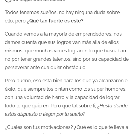
e
m
Todos tenemos sueños, no hay ninguna duda sobre
p
ello, pero
¿Qué tan fuerte es este?
o
Cuando vemos a la mayoría de emprendedores, nos
d
damos cuenta que sus logros van más allá de ellos
e
mismos, que muchas veces lograron lo que buscaban
l
no por tener grandes talentos, sino por su capacidad de
e
perseverar ante cualquier obstáculo.
c
t
Pero bueno, eso esta bien para los que ya alcanzaron el
u
éxito, que siempre los pintan como los super hombres,
r
con una voluntad de hierro y la capacidad de lograr
a
todo lo que quieren. Pero que tal sobre ti,
¿Hasta donde
d
estás dispuesto a llegar por tu sueño?
e
¿Cuáles son tus motivaciones? ¿Qué es lo que te lleva a
l