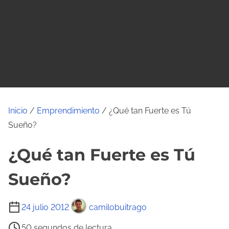
o
Inicio
/
Emprendimiento
/ ¿Qué tan Fuerte es Tú
Sueño?
¿Qué tan Fuerte es Tú
Sueño?
T
24 julio 2012
camilobuitrago
i
50 segundos de lectura