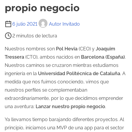
propio negocio
T
6 julio 2021
Autor Invitado
i
2 minutos de lectura
e
m
Nuestros nombres son
Pol Hevia
(CEO) y
Joaquim
p
Tressera
(CTO), ambos nacidos en
Barcelona (España)
.
o
Nuestros caminos se cruzaron mientras estudiamos
d
ingeniería en la
Universidad Politécnica de Cataluña
. A
e
medida que nos fuimos conociendo, vimos que
l
nuestros perfiles se complementaban
e
extraordinariamente, por lo que decidimos emprender
c
una aventura:
Lanzar nuestro propio negocio
.
t
Ya llevamos tiempo barajando diferentes proyectos. Al
u
principio, iniciamos una MVP de una app para el sector
r