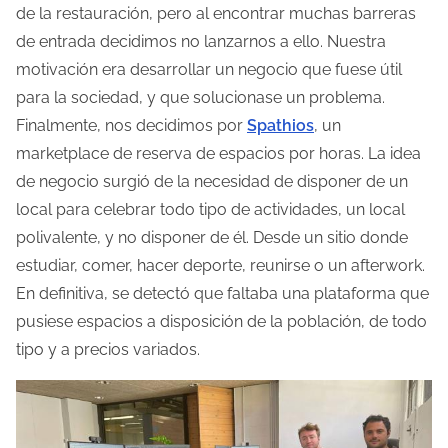
de la restauración, pero al encontrar muchas barreras
a
de entrada decidimos no lanzarnos a ello. Nuestra
d
motivación era desarrollar un negocio que fuese útil
e
para la sociedad, y que solucionase un problema.
l
Finalmente, nos decidimos por
Spathios
, un
a
marketplace de reserva de espacios por horas. La idea
e
de negocio surgió de la necesidad de disponer de un
n
local para celebrar todo tipo de actividades, un local
t
polivalente, y no disponer de él. Desde un sitio donde
r
estudiar, comer, hacer deporte, reunirse o un afterwork.
a
En definitiva, se detectó que faltaba una plataforma que
d
pusiese espacios a disposición de la población, de todo
a
tipo y a precios variados.